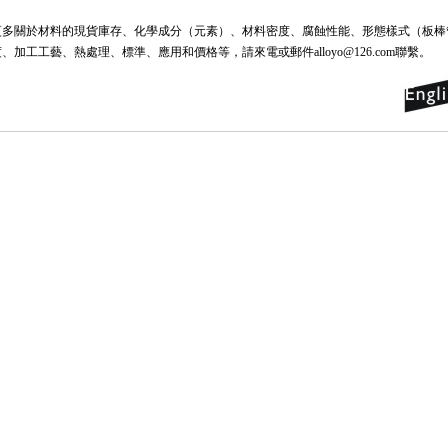
更多關於材料的現貨庫存、化學成分（元素）、材料密度、腐蝕性能、形態樣式（板棒
度、加工工藝、熱處理、標準、應用和價格等，請來電或郵件alloyo@126.com聯繫。