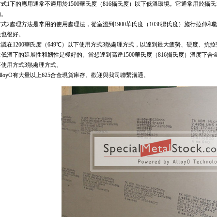
方式1下的應用通常不適用於1500華氏度（816攝氏度）以下低溫環境。它通常用於攝氏
的。
方式2處理方法是常用的使用處理法，從室溫到1900華氏度（1038攝氏度）施行拉伸
性也很好。
建議在1200華氏度（649℃）以下使用方式3熱處理方式，以達到最大疲勞、硬度、
在低溫下的延展性和韌性是極好的。當想達到高達1500華氏度（816攝氏度）溫度下
要使用方式3熱處理方式。
AlloyO有大量以上625合金現貨庫存。歡迎與我司聯繫溝通。