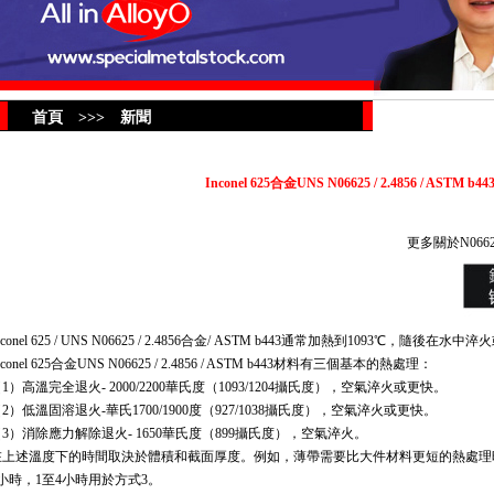
首頁 >>> 新聞
Inconel 625合金UNS N06625 / 2.4856 / ASTM b
更多關於N066
nconel 625 / UNS N06625 / 2.4856合金/ ASTM b443通常加熱到1093℃，隨
nconel 625合金UNS N06625 / 2.4856 / ASTM b443材料有三個基本的熱處理：
1）高溫完全退火- 2000/2200華氏度（1093/1204攝氏度），空氣淬火或更快。
2）低溫固溶退火-華氏1700/1900度（927/1038攝氏度），空氣淬火或更快。
（3）消除應力解除退火- 1650華氏度（899攝氏度），空氣淬火。
在上述溫度下的時間取決於體積和截面厚度。例如，薄帶需要比大件材料更短的熱處理時間
1小時，1至4小時用於方式3。