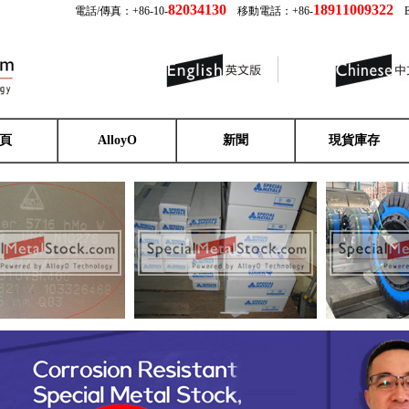
82034130
18911009322
電話/傳真：+86-10-
移動電話：+86-
Em
頁
AlloyO
新聞
現貨庫存