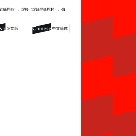
管絲焊鍛）、焊接（焊絲焊條焊材）、強